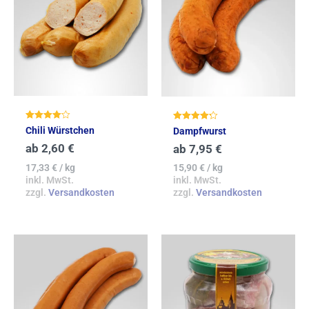
Bewertet
Bewertet
Chili Würstchen
Dampfwurst
mit
mit
4.10
4.29
ab
2,60
€
ab
7,95
€
von 5
von 5
17,33
€
/
kg
15,90
€
/
kg
inkl. MwSt.
inkl. MwSt.
zzgl.
Versandkosten
zzgl.
Versandkosten