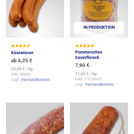
IN PRODUKTION
Bewertet mit
Bewertet mit
Pommersches
Käsewiener
4.67
5.00
Sauerfleisch
von 5
von 5
ab
6,25
€
7,90
€
25,00
€
/
kg
11,62
€
/
kg
inkl. MwSt.
inkl. 7 % MwSt.
zzgl.
Versandkosten
zzgl.
Versandkosten