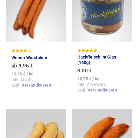
Bewertet
Bewertet mit
Hackfleisch im Glas
Wiener Würstchen
mit
5.00
(160g)
4.27
von 5
ab
9,95
€
von 5
3,00
€
19,90
€
/
kg
18,75
€
/
kg
inkl. MwSt.
inkl. 7 % MwSt.
zzgl.
Versandkosten
zzgl.
Versandkosten