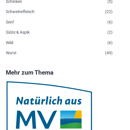
Schinken
(5)
Schweinefleisch
(22)
Senf
(6)
Sülze & Aspik
(2)
Wild
(6)
Wurst
(49)
Mehr zum Thema