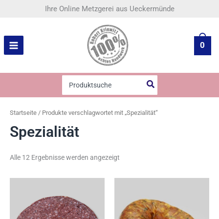
Nach
Zum
Ihre Online Metzgerei aus Ueckermünde
Beliebtheit
Inhalt
sortiert
springen
0
Search
for:
Startseite
/ Produkte verschlagwortet mit „Spezialität“
Spezialität
Alle 12 Ergebnisse werden angezeigt