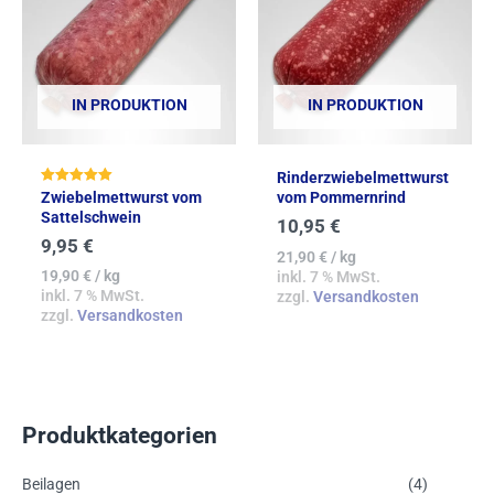
IN PRODUKTION
IN PRODUKTION
Rinderzwiebelmettwurst
Bewertet mit
Zwiebelmettwurst vom
vom Pommernrind
5.00
Sattelschwein
von 5
10,95
€
9,95
€
21,90
€
/
kg
19,90
€
/
kg
inkl. 7 % MwSt.
inkl. 7 % MwSt.
zzgl.
Versandkosten
zzgl.
Versandkosten
Produktkategorien
Beilagen
(4)