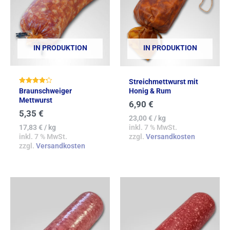
IN PRODUKTION
IN PRODUKTION
Streichmettwurst mit
Bewertet
Braunschweiger
Honig & Rum
mit
Mettwurst
4.29
6,90
€
von 5
5,35
€
23,00
€
/
kg
17,83
€
/
kg
inkl. 7 % MwSt.
inkl. 7 % MwSt.
zzgl.
Versandkosten
zzgl.
Versandkosten