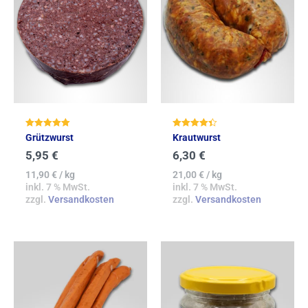
Bewertet mit
Bewertet
Grützwurst
Krautwurst
5.00
mit
von 5
4.39
5,95
€
6,30
€
von 5
11,90
€
/
kg
21,00
€
/
kg
inkl. 7 % MwSt.
inkl. 7 % MwSt.
zzgl.
Versandkosten
zzgl.
Versandkosten