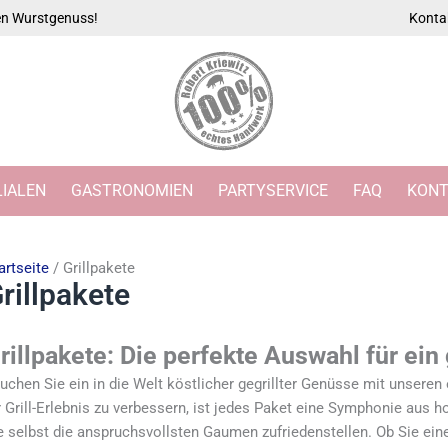
Nach
ten Wurstgenuss!
Konta
Beliebtheit
sortiert
LIALEN
GASTRONOMIEN
PARTYSERVICE
FAQ
KONT
artseite
/ Grillpakete
rillpakete
rillpakete: Die perfekte Auswahl für e
uchen Sie ein in die Welt köstlicher gegrillter Genüsse mit unseren
r Grill-Erlebnis zu verbessern, ist jedes Paket eine Symphonie aus
e selbst die anspruchsvollsten Gaumen zufriedenstellen. Ob Sie eine