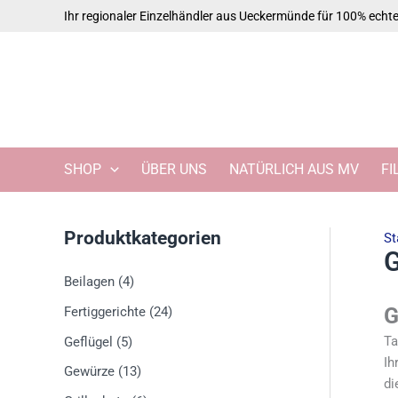
Zum
Ihr regionaler Einzelhändler aus Ueckermünde für 100% ech
Inhalt
springen
SHOP
ÜBER UNS
NATÜRLICH AUS MV
FI
Produktkategorien
St
G
Beilagen
(4)
G
Fertiggerichte
(24)
Ta
Geflügel
(5)
Ih
Gewürze
(13)
di