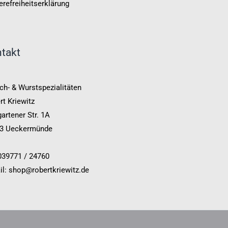
erefreiheitserklärung
takt
ch- & Wurstspezialitäten
rt Kriewitz
artener Str. 1A
3 Ueckermünde
 039771 / 24760
il: shop@robertkriewitz.de