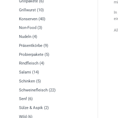
Grillpakete
(6)
mi
Grillwurst
(10)
In
ei
Konserven
(40)
Non-Food
(3)
Al
Nudeln
(4)
Präsentkörbe
(9)
Probierpakete
(5)
Rindfleisch
(4)
Salami
(14)
Schinken
(5)
Schweinefleisch
(22)
Senf
(6)
Sülze & Aspik
(2)
Wild
(6)