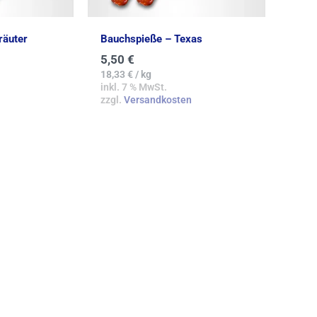
räuter
Bauchspieße – Texas
5,50
€
18,33
€
/
kg
inkl. 7 % MwSt.
zzgl.
Versandkosten