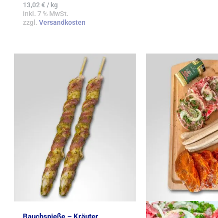
13,02
€
/
kg
inkl. 7 % MwSt.
zzgl.
Versandkosten
Bauchspieße – Kräuter