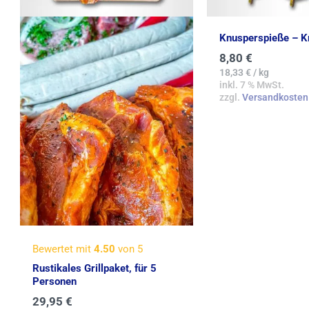
Knusperspieße – K
8,80
€
18,33
€
/
kg
inkl. 7 % MwSt.
zzgl.
Versandkosten
Bewertet mit
4.50
von 5
Rustikales Grillpaket, für 5
Personen
29,95
€