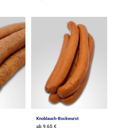
Knoblauch-Bockwurst
ab
9,65
€