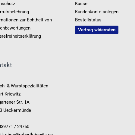
nschutz
Kasse
rrufsbelehrung
Kundenkonto anlegen
rmationen zur Echtheit von
Bestellstatus
enbewertungen
Vertrag widerrufen
erefreiheitserklärung
takt
ch- & Wurstspezialitäten
rt Kriewitz
artener Str. 1A
3 Ueckermünde
 039771 / 24760
il: shop@robertkriewitz.de