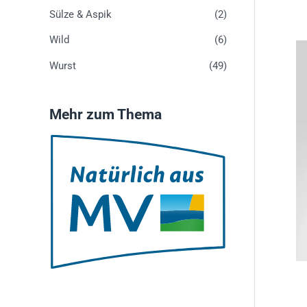
Sülze & Aspik
(2)
Wild
(6)
Wurst
(49)
Mehr zum Thema