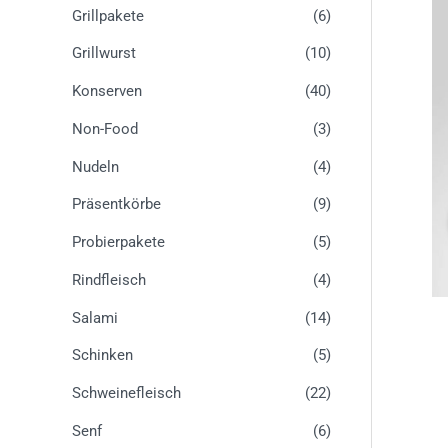
Grillpakete
(6)
Grillwurst
(10)
Konserven
(40)
Non-Food
(3)
Nudeln
(4)
Präsentkörbe
(9)
Probierpakete
(5)
Rindfleisch
(4)
Salami
(14)
Schinken
(5)
Schweinefleisch
(22)
Senf
(6)