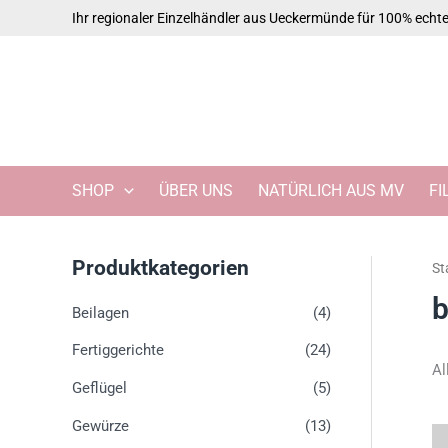
Zum
Ihr regionaler Einzelhändler aus Ueckermünde für 100% ech
Inhalt
springen
SHOP
ÜBER UNS
NATÜRLICH AUS MV
FI
Produktkategorien
St
b
Beilagen
(4)
Fertiggerichte
(24)
Al
Geflügel
(5)
Gewürze
(13)