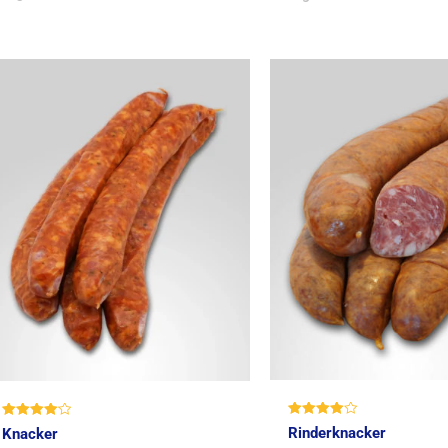
Bewertet
Bewertet
Rinderknacker
Knacker
mit
mit