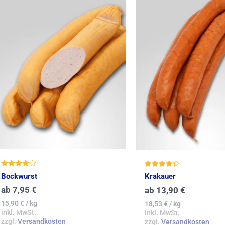
Bewertet
Bewertet
Bockwurst
Krakauer
mit
mit
4.18
4.27
ab
7,95
€
ab
13,90
€
von 5
von 5
15,90
€
/
kg
18,53
€
/
kg
inkl. MwSt.
inkl. MwSt.
zzgl.
Versandkosten
zzgl.
Versandkosten