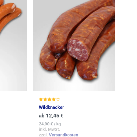
Bewertet
Wildknacker
mit
4.14
ab
12,45
€
von 5
24,90
€
/
kg
inkl. MwSt.
zzgl.
Versandkosten