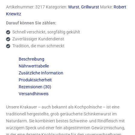
Artikelnummer:
3217
Kategorien:
Wurst
,
Grillwurst
Marke:
Robert
Kriewitz
Darauf können Sie zählen:
Schnell verschickt, sorgfältig gekühlt
Zuverlässiger Kundendienst
Tradition, die man schmeckt
Beschreibung
Nährwerttabelle
Zusätzliche Information
Produktsicherheit
Rezensionen (30)
Versandhinweis
Unsere Krakauer – auch bekannt als Kochpolnische – ist eine
traditionell hergestellte, grob geräucherte Schinkenwurst im
Naturdarm. Sie kombiniert bestes Schweine- und Rindfleisch mit
würzigem Speck und einer fein abgestimmten Gewürzmischung,
in der eine dezente Knoblauchnote für den unverwechselbaren