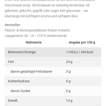
Geschmack sorgt. Die Krakauer ist vielseitig einsetzbar: ob
gebraten, gekocht, gegrillt oder sogar kalt genossen – sie
überzeugt mit kräftigem Aroma und saftigem Biss.
Hersteller:
Fleisch- & Wurstspezialitäten Robert Kriewitz
Liepgartener Str. 1A • 17373 Ueckermünde
Nährwerte
Angabe pro 100 g
Brennwert/Energie
1105 kJ / 264 kcal
Fett
24 g
davon gesättigte Fettsäuren
3 g
Kohlenhydrate
0 g
davon Zucker
0 g
Eiweiß
14 g