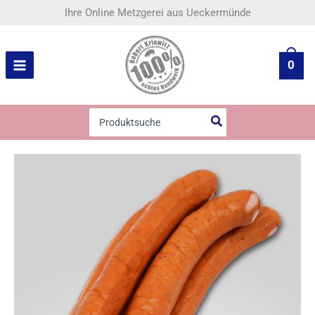
Zum
Krakauer
Ihre Online Metzgerei aus Ueckermünde
Inhalt
Menge
springen
0
Search
for: