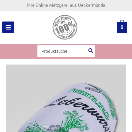
Zum
Schnittlauchleberwurst
Ihre Online Metzgerei aus Ueckermünde
Inhalt
Menge
springen
0
Search
for: