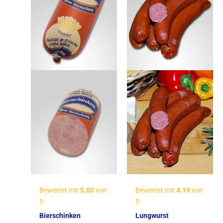
Bewertet mit
5.00
von
Bewertet mit
4.19
von
5
5
Bierschinken
Lungwurst