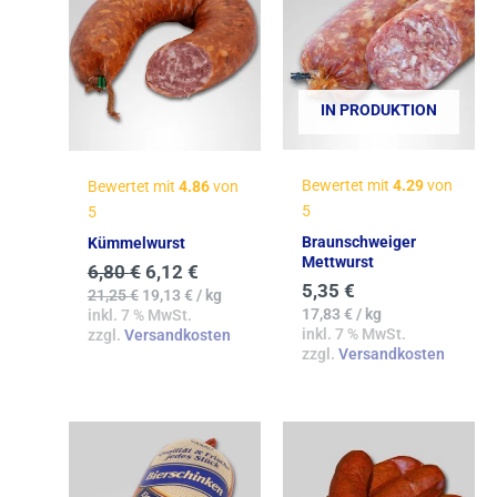
IN PRODUKTION
Bewertet mit
4.29
von
Bewertet mit
4.86
von
5
5
Braunschweiger
Kümmelwurst
Mettwurst
6,80
€
6,12
€
5,35
€
21,25
€
19,13
€
/
kg
17,83
€
/
kg
inkl. 7 % MwSt.
inkl. 7 % MwSt.
zzgl.
Versandkosten
zzgl.
Versandkosten