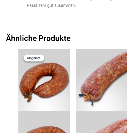
Passt sehr gut zusammen.
Ähnliche Produkte
Ursprünglicher
Aktueller
Preis
Preis
Angebot!
Angebot!
war:
ist:
6,80 €
6,12 €.