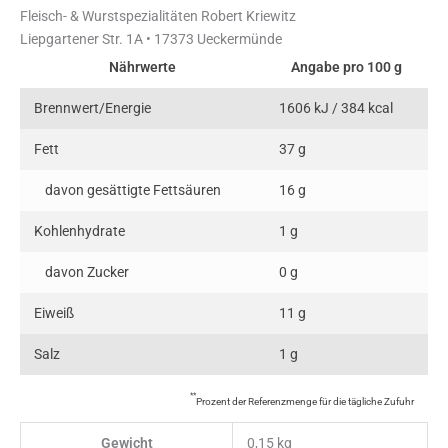
Fleisch- & Wurstspezialitäten Robert Kriewitz
Liepgartener Str. 1A • 17373 Ueckermünde
Nährwerte
Angabe pro 100 g
Brennwert/Energie
1606 kJ / 384 kcal
Fett
37 g
davon gesättigte Fettsäuren
16 g
Kohlenhydrate
1 g
davon Zucker
0 g
Eiweiß
11 g
Salz
1 g
**
Prozent der Referenzmenge für die tägliche Zufuhr
Gewicht
0,15 kg