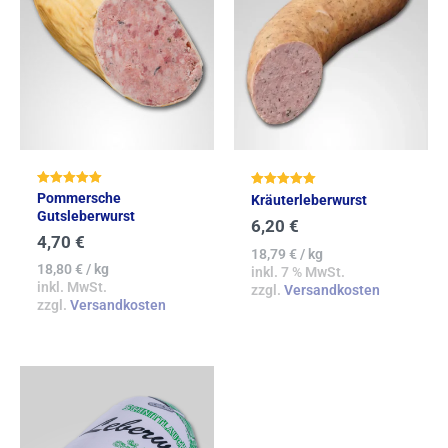
Bewertet mit
Bewertet mit
Pommersche
Kräuterleberwurst
5.00
5.00
Gutsleberwurst
von 5
von 5
6,20
€
4,70
€
18,79
€
/
kg
18,80
€
/
kg
inkl. 7 % MwSt.
inkl. MwSt.
zzgl.
Versandkosten
zzgl.
Versandkosten