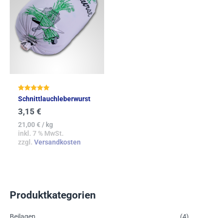
Bewertet mit
Schnittlauchleberwurst
5.00
von 5
3,15
€
21,00
€
/
kg
inkl. 7 % MwSt.
zzgl.
Versandkosten
Produktkategorien
Beilagen
(4)