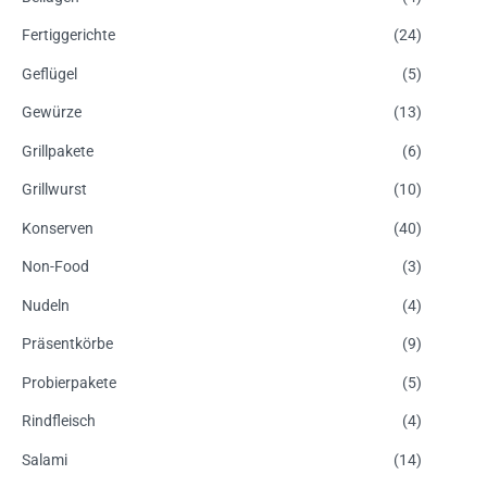
Fertiggerichte
(24)
Geflügel
(5)
Gewürze
(13)
Grillpakete
(6)
Grillwurst
(10)
Konserven
(40)
Non-Food
(3)
Nudeln
(4)
Präsentkörbe
(9)
Probierpakete
(5)
Rindfleisch
(4)
Salami
(14)