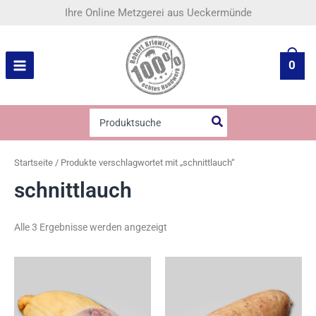
Nach
Zum
Ihre Online Metzgerei aus Ueckermünde
Beliebtheit
Inhalt
sortiert
springen
0
Search
for:
Startseite
/ Produkte verschlagwortet mit „schnittlauch“
schnittlauch
Alle 3 Ergebnisse werden angezeigt