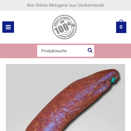
Zum
Mediterrane
Ihre Online Metzgerei aus Ueckermünde
Inhalt
Salami
springen
Menge
0
Search
for: