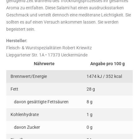
genügend Zeit während des Trocknungsprozesses ihr gesamtes
Aroma zu entfalten. Diese Salami hat einen ausdrucksstarken
Geschmack und verteilt dennoch eine mediterane Leichtigkeit. Sie
sollten es auf einen Versuch ankommen lassen. Sie werden
begeistert sein.
Hersteller:
Fleisch- & Wurstspezialitäten Robert Kriewitz
Liepgartener Str. 1A • 17373 Ueckermünde
Nährwerte
Angabe pro 100 g
Brennwert/Energie
1474 kJ / 352 kcal
Fett
28 g
davon gesättigte Fettsäuren
8 g
Kohlenhydrate
1 g
davon Zucker
0 g