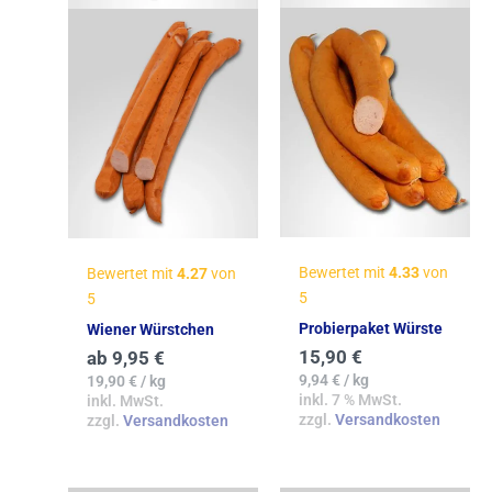
Bewertet mit
4.33
von
Bewertet mit
4.27
von
5
5
Probierpaket Würste
Wiener Würstchen
15,90
€
ab
9,95
€
9,94
€
/
kg
19,90
€
/
kg
inkl. 7 % MwSt.
inkl. MwSt.
zzgl.
Versandkosten
zzgl.
Versandkosten