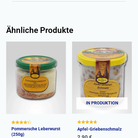
Ähnliche Produkte
IN PRODUKTION
Bewertet mit
Bewertet
Pommersche Leberwurst
Apfel-Griebenschmalz
4.75
mit
(250g)
von 5
4.33
2,90
€