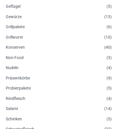
Geflügel
(5)
Gewürze
(13)
Grillpakete
(6)
Grillwurst
(10)
Konserven
(40)
Non-Food
(3)
Nudeln
(4)
Präsentkörbe
(9)
Probierpakete
(5)
Rindfleisch
(4)
Salami
(14)
Schinken
(5)