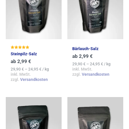
Bärlauch-Salz
Bewertet mit
Steinpilz-Salz
ab
2,99
€
5.00
von 5
ab
2,99
€
29,90
€
–
24,95
€
/
kg
29,90
€
–
24,95
€
/
kg
inkl. MwSt.
inkl. MwSt.
zzgl.
Versandkosten
zzgl.
Versandkosten