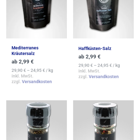
Mediterranes
Haffküsten-Salz
Kräutersalz
ab
2,99
€
ab
2,99
€
29,90
€
–
24,95
€
/
kg
29,90
€
–
24,95
€
/
kg
inkl. MwSt.
inkl. MwSt.
zzgl.
Versandkosten
zzgl.
Versandkosten