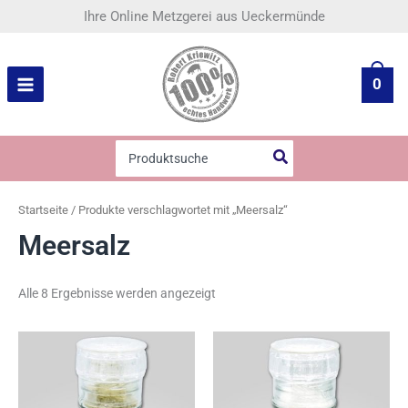
Nach
Zum
Ihre Online Metzgerei aus Ueckermünde
Beliebtheit
Inhalt
sortiert
springen
0
Search
for:
Startseite
/ Produkte verschlagwortet mit „Meersalz“
Meersalz
Alle 8 Ergebnisse werden angezeigt