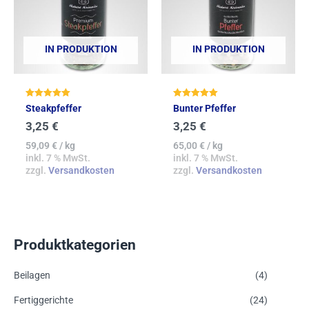
IN PRODUKTION
IN PRODUKTION
Bewertet mit
Bewertet mit
Steakpfeffer
Bunter Pfeffer
5.00
5.00
von 5
von 5
3,25
€
3,25
€
59,09
€
/
kg
65,00
€
/
kg
inkl. 7 % MwSt.
inkl. 7 % MwSt.
zzgl.
Versandkosten
zzgl.
Versandkosten
Produktkategorien
Beilagen
(4)
Fertiggerichte
(24)