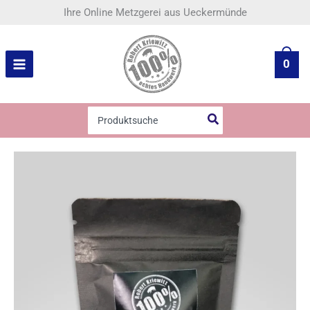
Zum
Steinpilz-
Ihre Online Metzgerei aus Ueckermünde
Inhalt
Salz
springen
Menge
0
Search
for: