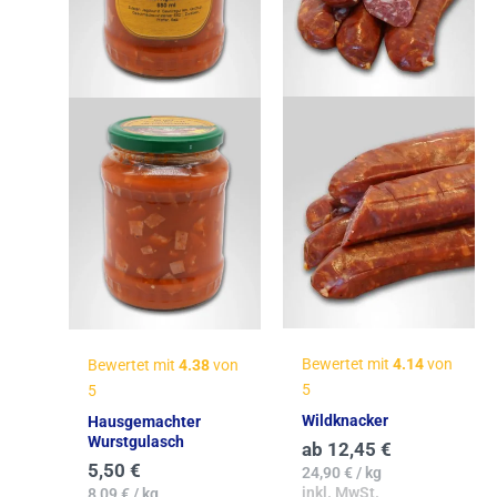
Bewertet mit
4.14
von
Bewertet mit
4.38
von
5
5
Wildknacker
Hausgemachter
Wurstgulasch
ab
12,45
€
5,50
€
24,90
€
/
kg
inkl. MwSt.
8,09
€
/
kg