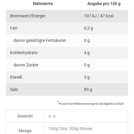
Nährwerte
Angabe pro 100 g
Brennwert/Energie
197 kJ / 47 kcal
Fett
0,2 g
davon gesättigte Fettsäuren
0 g
Kohlenhydrate
4 g
davon Zucker
0 g
Eiweiß
3 g
Salz
85 g
**
Prozent der Referenzmenge für die tägliche Zufuhr
Gewicht
n. a.
100g Tüte, 200g Streuer
Menge