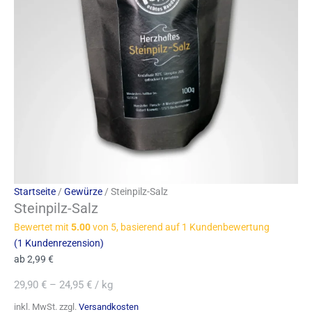
Startseite
/
Gewürze
/ Steinpilz-Salz
Steinpilz-Salz
Bewertet mit
5.00
von 5, basierend auf
1
Kundenbewertung
(
1
Kundenrezension)
ab
2,99
€
29,90
€
–
24,95
€
/
kg
inkl. MwSt.
zzgl.
Versandkosten