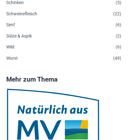
Schinken
(5)
Schweinefleisch
(22)
Senf
(6)
Sülze & Aspik
(2)
Wild
(6)
Wurst
(49)
Mehr zum Thema