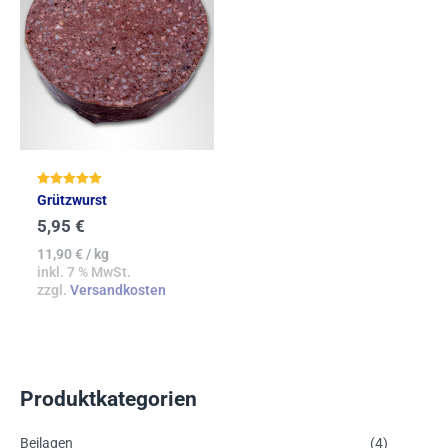
Bewertet mit
Grützwurst
5.00
von 5
5,95
€
11,90
€
/
kg
inkl. 7 % MwSt.
zzgl.
Versandkosten
Produktkategorien
Beilagen
(4)