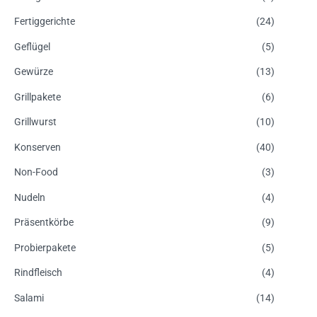
Fertiggerichte
(24)
Geflügel
(5)
Gewürze
(13)
Grillpakete
(6)
Grillwurst
(10)
Konserven
(40)
Non-Food
(3)
Nudeln
(4)
Präsentkörbe
(9)
Probierpakete
(5)
Rindfleisch
(4)
Salami
(14)