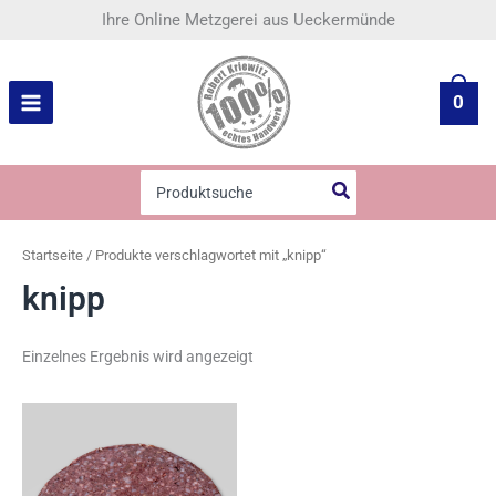
Zum
Ihre Online Metzgerei aus Ueckermünde
Inhalt
springen
0
Search
for:
Startseite
/ Produkte verschlagwortet mit „knipp“
knipp
Einzelnes Ergebnis wird angezeigt