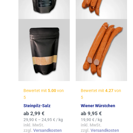
Bewertet mit
5.00
von
Bewertet mit
4.27
von
5
5
Steinpilz-Salz
Wiener Würstchen
ab
2,99
€
ab
9,95
€
29,90
€
–
24,95
€
/
kg
19,90
€
/
kg
inkl. MwSt.
inkl. MwSt.
zzgl.
Versandkosten
zzgl.
Versandkosten