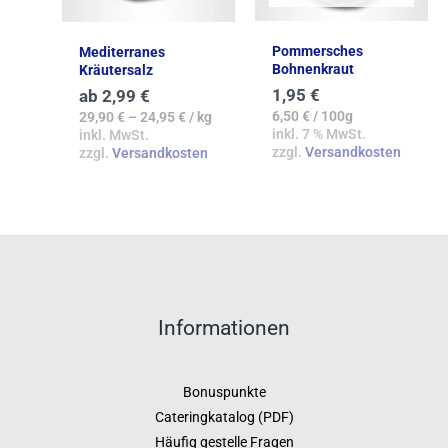
Pommersches
Mediterranes
Bohnenkraut
Kräutersalz
1,95
€
ab
2,99
€
6,50
€
/
100g
29,90
€
–
24,95
€
/
kg
inkl. 7 % MwSt.
inkl. MwSt.
zzgl.
Versandkosten
zzgl.
Versandkosten
Informationen
Bonuspunkte
Cateringkatalog (PDF)
Häufig gestelle Fragen