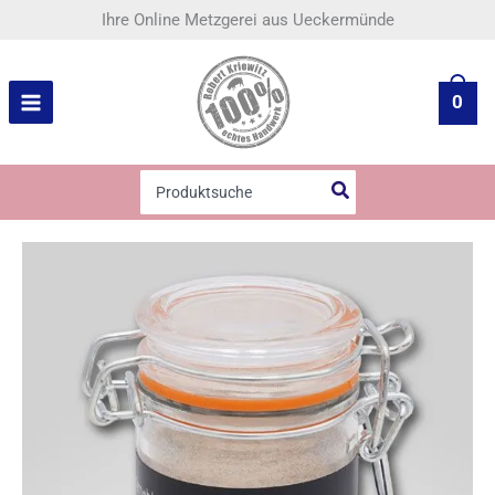
Zum
Weißer
Ihre Online Metzgerei aus Ueckermünde
Inhalt
Pfeffer,
springen
gemahlen
Menge
0
Search
for: