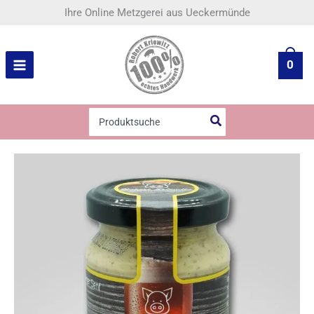
Zum
Ueckermünder
Ihre Online Metzgerei aus Ueckermünde
Inhalt
Bier
springen
Senf
Menge
0
Search
for: