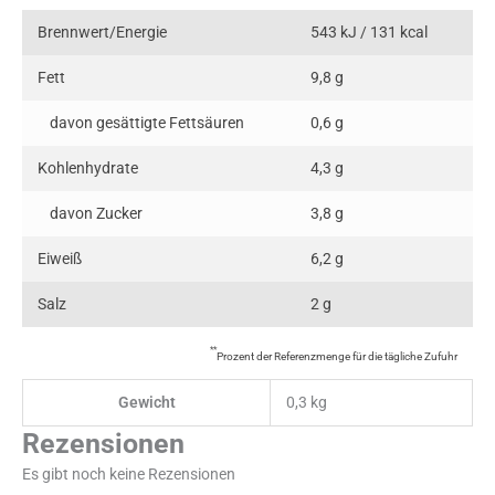
Brennwert/Energie
543 kJ / 131 kcal
Fett
9,8 g
davon gesättigte Fettsäuren
0,6 g
Kohlenhydrate
4,3 g
davon Zucker
3,8 g
Eiweiß
6,2 g
Salz
2 g
**
Prozent der Referenzmenge für die tägliche Zufuhr
Gewicht
0,3 kg
Rezensionen
Es gibt noch keine Rezensionen