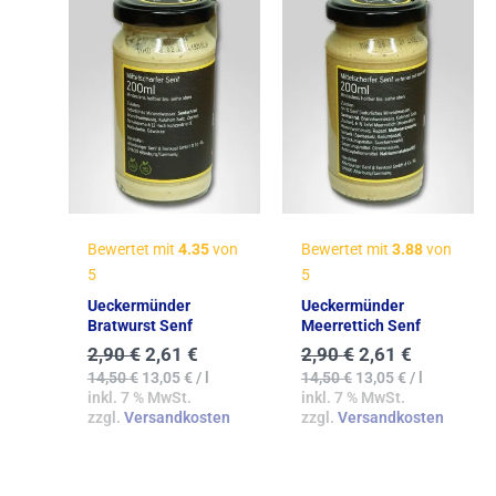
Bewertet mit
4.35
von
Bewertet mit
3.88
von
5
5
Ueckermünder
Ueckermünder
Bratwurst Senf
Meerrettich Senf
2,90
€
2,61
€
2,90
€
2,61
€
14,50
€
13,05
€
/
l
14,50
€
13,05
€
/
l
inkl. 7 % MwSt.
inkl. 7 % MwSt.
zzgl.
Versandkosten
zzgl.
Versandkosten