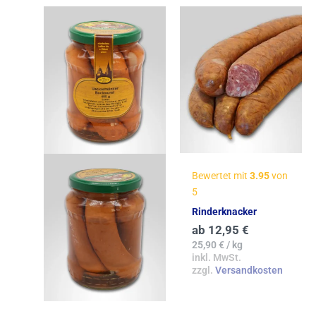
Bewertet mit
3.95
von
5
Rinderknacker
ab
12,95
€
25,90
€
/
kg
inkl. MwSt.
zzgl.
Versandkosten