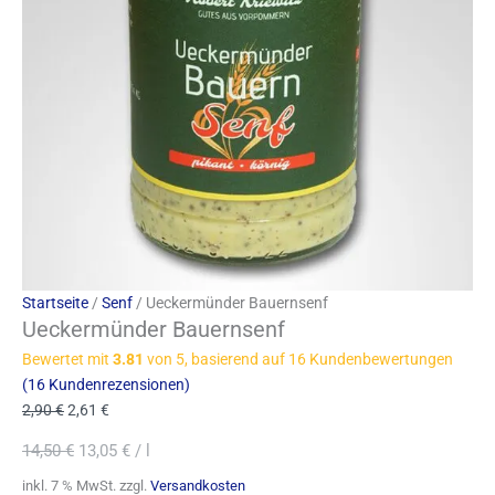
Startseite
/
Senf
/ Ueckermünder Bauernsenf
Ueckermünder Bauernsenf
Bewertet mit
3.81
von 5, basierend auf
16
Kundenbewertungen
(
16
Kundenrezensionen)
2,90
€
2,61
€
14,50
€
13,05
€
/
l
inkl. 7 % MwSt.
zzgl.
Versandkosten