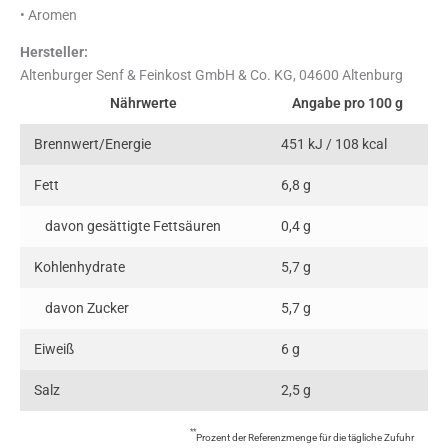
• Aromen
Hersteller:
Altenburger Senf & Feinkost GmbH & Co. KG, 04600 Altenburg
Nährwerte
Angabe pro 100 g
Brennwert/Energie
451 kJ / 108 kcal
Fett
6,8 g
davon gesättigte Fettsäuren
0,4 g
Kohlenhydrate
5,7 g
davon Zucker
5,7 g
Eiweiß
6 g
Salz
2,5 g
**
Prozent der Referenzmenge für die tägliche Zufuhr