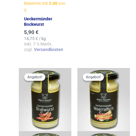
Bewertet mit
5.00
von
5
Ueckermünder
Bockwurst
5,90
€
14,75
€
/
kg
inkl. 7 % MwSt.
zzgl.
Versandkosten
Ursprünglicher
Aktueller
Ursprünglicher
Aktueller
Preis
Preis
Preis
Preis
Angebot!
Angebot!
Angebot!
Angebot!
war:
ist:
war:
ist:
2,90 €
2,61 €.
2,90 €
2,61 €.