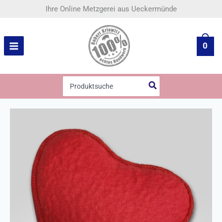
Zum
Ihre Online Metzgerei aus Ueckermünde
Inhalt
springen
0
Search
for: