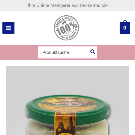
Zum
Pommersche
Ihre Online Metzgerei aus Ueckermünde
Inhalt
Leberwurst
springen
(250g)
Menge
0
Search
for: