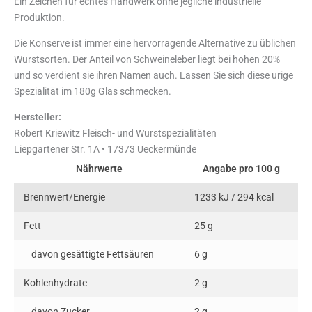
Ein Zeichen für echtes Handwerk ohne jegliche industrielle
Produktion.
Die Konserve ist immer eine hervorragende Alternative zu üblichen
Wurstsorten. Der Anteil von Schweineleber liegt bei hohen 20%
und so verdient sie ihren Namen auch. Lassen Sie sich diese urige
Spezialität im 180g Glas schmecken.
Hersteller:
Robert Kriewitz Fleisch- und Wurstspezialitäten
Liepgartener Str. 1A • 17373 Ueckermünde
Nährwerte
Angabe pro 100 g
Brennwert/Energie
1233 kJ / 294 kcal
Fett
25 g
davon gesättigte Fettsäuren
6 g
Kohlenhydrate
2 g
davon Zucker
2 g