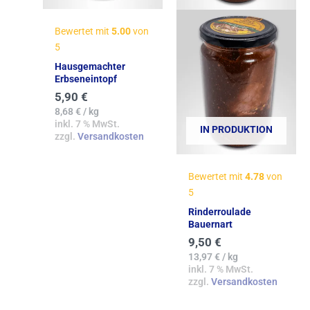
Bewertet mit
5.00
von
5
Hausgemachter
Erbseneintopf
5,90
€
8,68
€
/
kg
inkl. 7 % MwSt.
IN PRODUKTION
zzgl.
Versandkosten
Bewertet mit
4.78
von
5
Rinderroulade
Bauernart
9,50
€
13,97
€
/
kg
inkl. 7 % MwSt.
zzgl.
Versandkosten