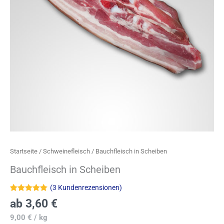
Startseite
/
Schweinefleisch
/ Bauchfleisch in Scheiben
Bauchfleisch in Scheiben
(
3
Kundenrezensionen)
Bewertet mit
3
ab
3,60
€
5.00
von 5,
basierend
9,00
€
/
kg
auf