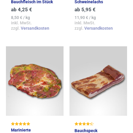
Bewertet mit
Bewertet mit
Bauchfleisch im Stück
Schweinelachs
5.00
4.83
von 5
von 5
ab
4,25
€
ab
5,95
€
8,50
€
/
kg
11,90
€
/
kg
inkl. MwSt.
inkl. MwSt.
zzgl.
Versandkosten
zzgl.
Versandkosten
Bewertet mit
Bewertet
Marinierte
Bauchspeck
5.00
mit