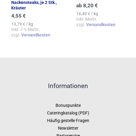
Nackensteaks, je 2 Stk.,
von 5
4.40
ab
8,20
€
von 5
Kräuter
16,40
€
/
kg
4,55
€
inkl. MwSt.
13,79
€
/
kg
zzgl.
Versandkosten
inkl. 7 % MwSt.
zzgl.
Versandkosten
Informationen
Bonuspunkte
Cateringkatalog (PDF)
Häufig gestelle Fragen
Newsletter
Partyservice