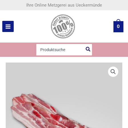
Zum
Ihre Online Metzgerei aus Ueckermünde
Inhalt
springen
0
Search
for:
Bauchfleisch
in
Scheiben
Menge