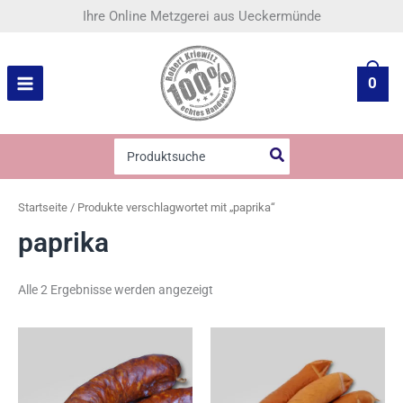
Nach
Zum
Ihre Online Metzgerei aus Ueckermünde
Beliebtheit
Inhalt
sortiert
springen
0
Search
for:
Startseite
/ Produkte verschlagwortet mit „paprika“
paprika
Alle 2 Ergebnisse werden angezeigt