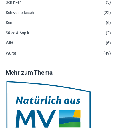
Schinken
(5)
Schweinefleisch
(22)
Senf
(6)
Sülze & Aspik
(2)
Wild
(6)
Wurst
(49)
Mehr zum Thema