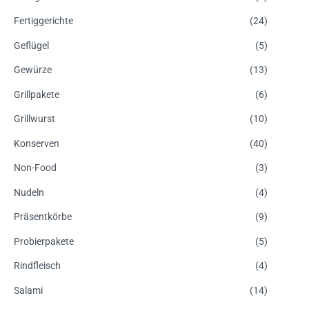
Fertiggerichte
(24)
Geflügel
(5)
Gewürze
(13)
Grillpakete
(6)
Grillwurst
(10)
Konserven
(40)
Non-Food
(3)
Nudeln
(4)
Präsentkörbe
(9)
Probierpakete
(5)
Rindfleisch
(4)
Salami
(14)