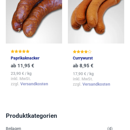
Bewertet mit
Bewertet
Paprikaknacker
Currywurst
5.00
mit
von 5
4.00
ab
11,95
€
ab
8,95
€
von 5
23,90
€
/
kg
17,90
€
/
kg
inkl. MwSt.
inkl. MwSt.
zzgl.
Versandkosten
zzgl.
Versandkosten
Produktkategorien
Beilagen
(4)