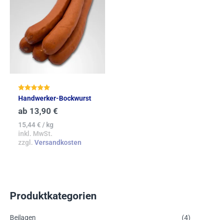
Bewertet mit
Handwerker-Bockwurst
5.00
von 5
ab
13,90
€
15,44
€
/
kg
inkl. MwSt.
zzgl.
Versandkosten
Produktkategorien
Beilagen
(4)