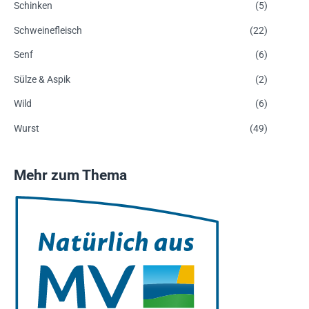
Schinken
(5)
Schweinefleisch
(22)
Senf
(6)
Sülze & Aspik
(2)
Wild
(6)
Wurst
(49)
Mehr zum Thema