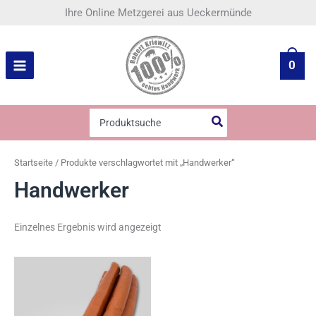
Zum
Ihre Online Metzgerei aus Ueckermünde
Inhalt
springen
0
Search
for:
Startseite
/ Produkte verschlagwortet mit „Handwerker“
Handwerker
Einzelnes Ergebnis wird angezeigt