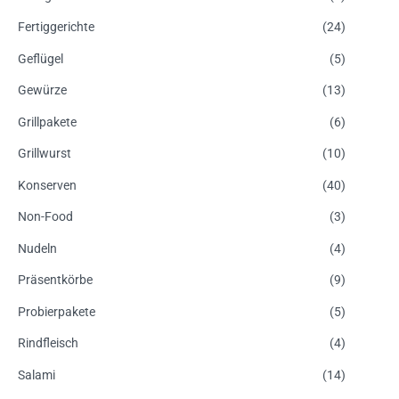
Fertiggerichte
(24)
Geflügel
(5)
Gewürze
(13)
Grillpakete
(6)
Grillwurst
(10)
Konserven
(40)
Non-Food
(3)
Nudeln
(4)
Präsentkörbe
(9)
Probierpakete
(5)
Rindfleisch
(4)
Salami
(14)