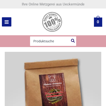
Zum
Ihre Online Metzgerei aus Ueckermünde
Inhalt
springen
0
Search
for: