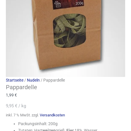
Startseite
/
Nudeln
/ Pappardelle
Pappardelle
1,99
€
9,95
€
/
kg
inkl. 7 % MwSt.
zzgl.
Versandkosten
Packungsinhalt: 200g
Zutaten: Hart
weizen
grieß,
Eier
18%, Wasser.