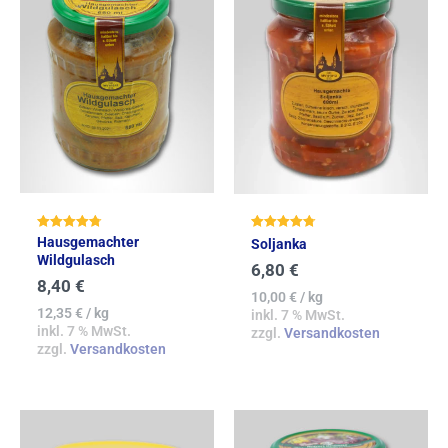
Bewertet mit
Bewertet mit
Hausgemachter
Soljanka
4.80
4.81
Wildgulasch
von 5
von 5
6,80
€
8,40
€
10,00
€
/
kg
12,35
€
/
kg
inkl. 7 % MwSt.
inkl. 7 % MwSt.
zzgl.
Versandkosten
zzgl.
Versandkosten