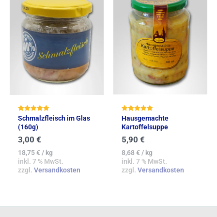
Bewertet mit
Bewertet mit
Hausgemachte
Schmalzfleisch im Glas
5.00
5.00
Kartoffelsuppe
(160g)
von 5
von 5
5,90
€
3,00
€
8,68
€
/
kg
18,75
€
/
kg
inkl. 7 % MwSt.
inkl. 7 % MwSt.
zzgl.
Versandkosten
zzgl.
Versandkosten