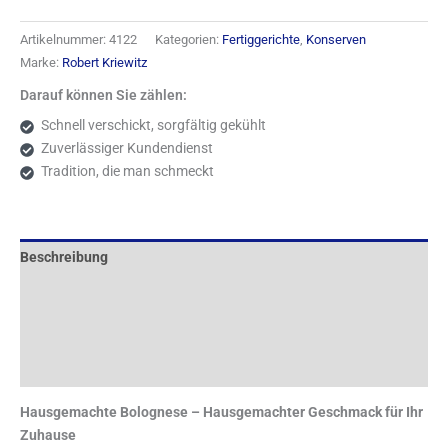
Artikelnummer:
4122
Kategorien:
Fertiggerichte
,
Konserven
Marke:
Robert Kriewitz
Darauf können Sie zählen:
Schnell verschickt, sorgfältig gekühlt
Zuverlässiger Kundendienst
Tradition, die man schmeckt
Beschreibung
Nährwerttabelle
Zusätzliche Information
Rezensionen (2)
Hausgemachte Bolognese – Hausgemachter Geschmack für Ihr
Zuhause