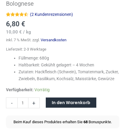
Bolognese
(
2
Kundenrezensionen)
Bewertet
2
6,80
€
mit
4.50
von 5,
10,00
€
/
kg
basierend
auf
inkl. 7 % MwSt.
zzgl.
Versandkosten
Kundenbewertungen
Lieferzeit:
2-3 Werktage
Füllmenge: 680g
Haltbarkeit: Gekühlt gelagert – 4 Wochen
Zutaten: Hackfleisch (Schwein), Tomatenmark, Zucker,
Zwiebeln, Basilikum, Kochsalz, Maisstärke, Gewürze
Verfügbarkeit:
Vorrätig
In den Warenkorb
-
+
Beim Kauf dieses Produktes erhalten Sie
68
Bonuspunkte.