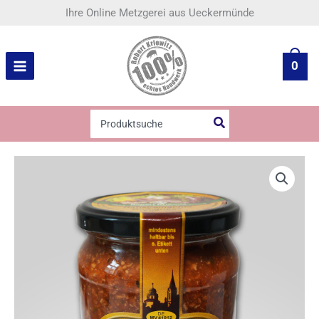
Zum
Ihre Online Metzgerei aus Ueckermünde
Inhalt
springen
0
Search
for:
Bolognese
Menge